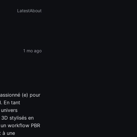
Latest
About
1 mo ago
assionné (e) pour
. En tant
 univers
 3D stylisés en
er un workflow PBR
t à une