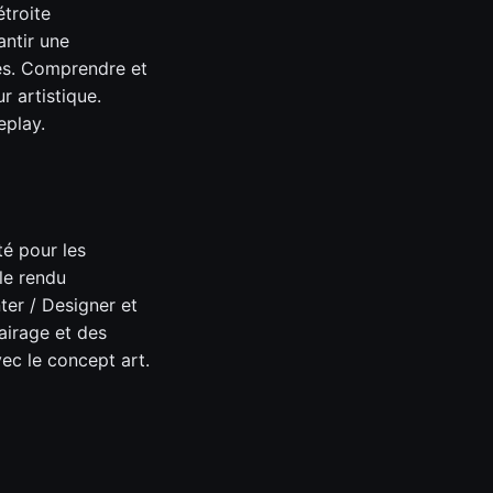
étroite
ntir une
res. Comprendre et
r artistique.
eplay.
té pour les
le rendu
ter / Designer et
airage et des
vec le concept art.