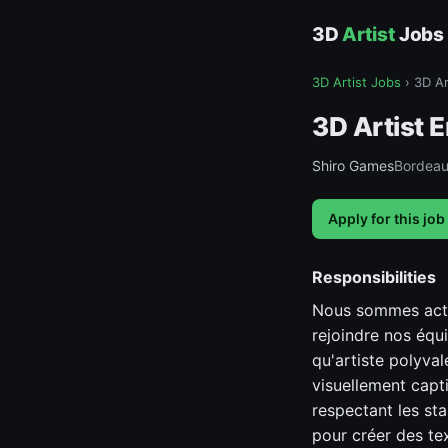
3D
Artist
Jobs
3D Artist Jobs
›
3D Ar
3D Artist 
Shiro Games
Bordeau
Apply for this job
Responsibilities
Nous sommes actue
rejoindre nos équ
qu'artiste polyval
visuellement capt
respectant les sta
pour créer des tex